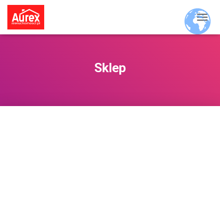
P
R
Z
E
Ł
Sklep
Ą
C
Z
N
A
W
I
G
A
C
J
Ę