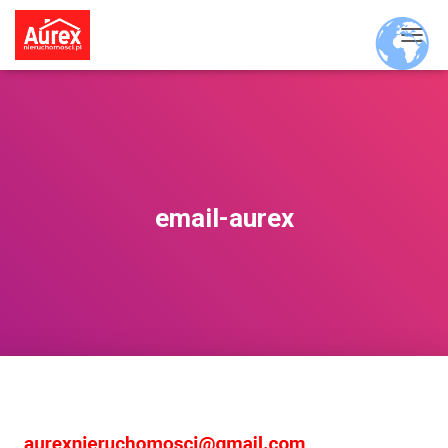
P
R
Z
E
Ł
Ą
C
Z
N
email-aurex
A
W
I
G
A
C
J
Ę