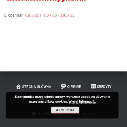
Rozmiar:
150 × 35
|
100 × 35
|
300 × 35
STRONA GŁÓWNA
O FIRMIE
KREDYTY
Kontynuując przeglądanie strony, wyrażasz zgodę na używanie
OFERTY
KONTAKT
przez nas plików cookies.
Więcej informacji..
AKCEPTUJ
Hestia | Stworzone przez
ThemeIsle