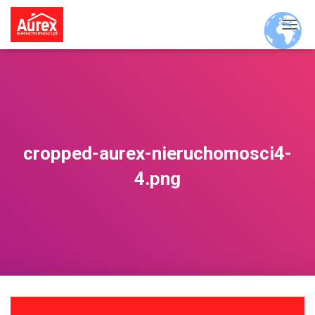
P
R
Z
E
Ł
Ą
C
Z
N
cropped-aurex-nieruchomosci4-
A
W
4.png
I
G
A
C
J
Ę